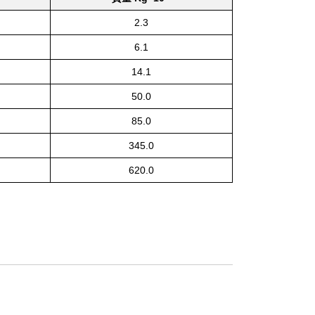
2.3
6.1
14.1
50.0
85.0
345.0
620.0