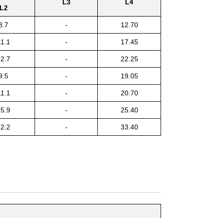
L3
L4
L2
8.7
-
12.70
11.1
-
17.45
2.7
-
22.25
9.5
-
19.05
11.1
-
20.70
5.9
-
25.40
2.2
-
33.40