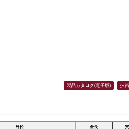
製品カタログ(電子版)
技術
外径
全長
穴