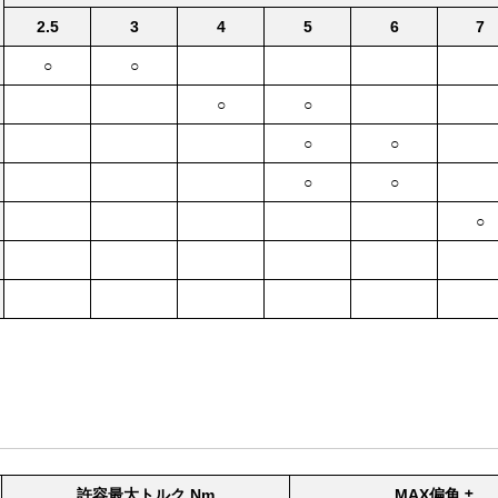
2.5
3
4
5
6
7
○
○
○
○
○
○
○
○
○
許容最大トルク Nm
MAX偏角 ±