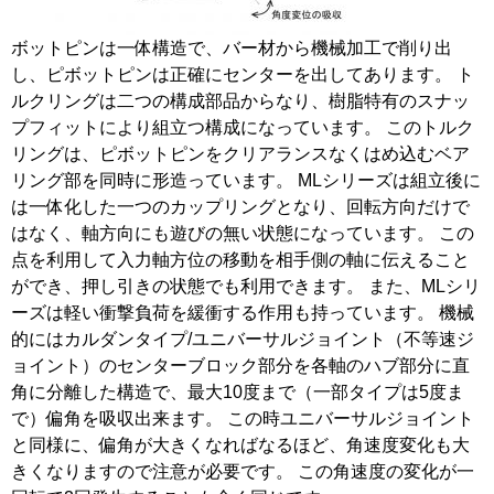
ボットピンは一体構造で、バー材から機械加工で削り出
し、ピボットピンは正確にセンターを出してあります。 ト
ルクリングは二つの構成部品からなり、樹脂特有のスナッ
プフィットにより組立つ構成になっています。 このトルク
リングは、ピボットピンをクリアランスなくはめ込むベア
リング部を同時に形造っています。 MLシリーズは組立後に
は一体化した一つのカップリングとなり、回転方向だけで
はなく、軸方向にも遊びの無い状態になっています。 この
点を利用して入力軸方位の移動を相手側の軸に伝えること
ができ、押し引きの状態でも利用できます。 また、MLシリ
ーズは軽い衝撃負荷を緩衝する作用も持っています。 機械
的にはカルダンタイプ/ユニバーサルジョイント（不等速ジ
ョイント）のセンターブロック部分を各軸のハブ部分に直
角に分離した構造で、最大10度まで（一部タイプは5度ま
で）偏角を吸収出来ます。 この時ユニバーサルジョイント
と同様に、偏角が大きくなればなるほど、角速度変化も大
きくなりますので注意が必要です。 この角速度の変化が一