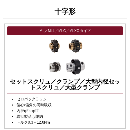
十字形
ML／MLL／MLC／MLXC タイプ
セットスクリュ／クランプ／大型内径セッ
トスクリュ／大型クランプ
ゼロバックラッシ
偏心/偏角の同時吸収
内径φ2～φ22
異径製品も即納
トルク0.3～12.0Nm