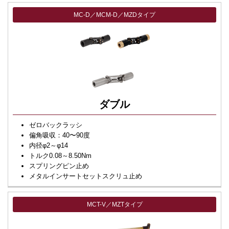
MC-D／MCM-D／MZDタイプ
ダブル
ゼロバックラッシ
偏角吸収：40〜90度
内径φ2～φ14
トルク0.08～8.50Nm
スプリングピン止め
メタルインサートセットスクリュ止め
MCT-V／MZTタイプ