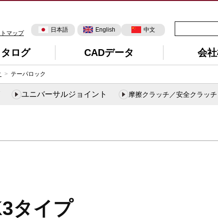
日本語
English
中文
イトマップ
カタログ
CADデータ
会社
ク
テーパロック
ユニバーサルジョイント
摩擦クラッチ／安全クラッチ
K3タイプ