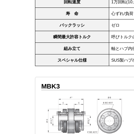
回転速度
1万回転(10,
寿 命
心ずれ/負
バックラッシ
ゼロ
瞬間最大許容トルク
呼びトルクの
組み立て
軸とハブ内径
スペシャル仕様
SUS製ハ
MBK3