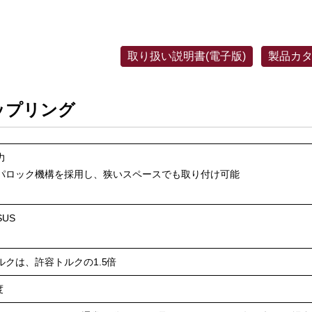
取り扱い説明書(電子版)
製品カタ
ップリング


パロック機構を採用し、狭いスペースでも取り付け可能

US

ルクは、許容トルクの1.5倍
度