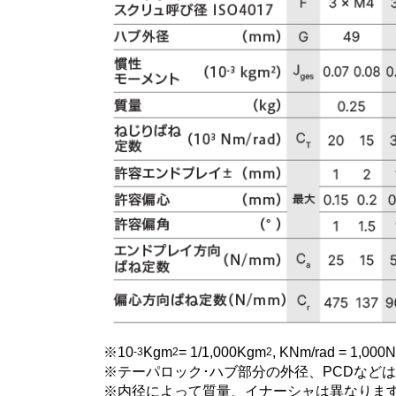
10
Kgm
= 1/1,000Kgm
, KNm/rad = 1,000
-3
2
2
テーパロック･ハブ部分の外径、PCDなどは
内径によって質量、イナーシャは異なりま