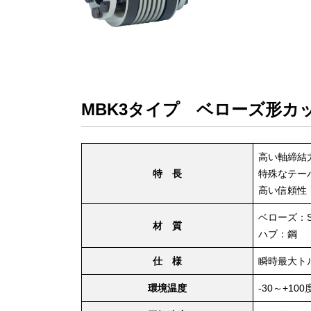
MBK3タイプ ベローズ形カ
高い軸締結力
特 長
特殊なテー
高い信頼性
ベローズ：S
材 質
ハブ：鋼
仕 様
瞬時最大ト
環境温度
-30～+100