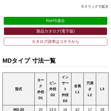
※クリックで拡大
製品カタログ(電子版)
カタログ請求はコチラから
MDタイプ 寸法一覧
イン
ヨー
ピン
サー
穴深
ク
全長
型式
外径
ト
さ
L3
外径
L1
D2
外径
L2
D1
D3
MD-20
20
23.0
16
62
17
28