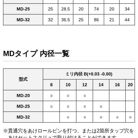
MD-25
25
28.5
20
74
20
34
MD-32
32
36.5
25
86
21
44
MDタイプ 内径一覧
ミリ内径 B(+0.03 -0.00)
型式
8
10
12
14
16
20
MD-20
○
○
○
MD-25
○
○
○
○
MD-32
○
○
○
○
○
貫通穴をあけロールピンを打つ、または2箇所タップ穴を
あけセットスクリュで取り付けることができます