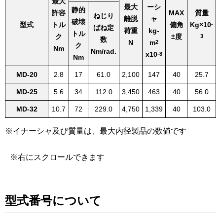
最大
最大
ーシ
静的
許容
MAX
質量
ねじり
離脱
ャ
破壊
型式
トル
偏角
Kg×10
-
ばね定
荷重
kg-
トル
ク
±度
3
数
N
m
2
ク
Nm
Nm/rad.
x10
-8
Nm
MD-20
2.8
17
61.0
2,100
147
40
25.7
MD-25
5.6
34
112.0
3,450
463
40
56.0
MD-32
10.7
72
229.0
4,750
1,339
40
103.0
イナーシャ及び質量は、最大内径製品の数値です
型式番号について