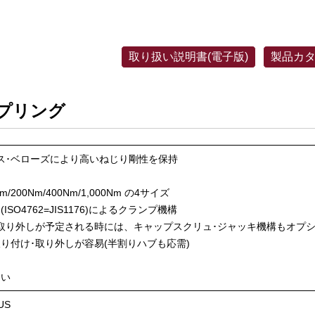
取り扱い説明書(電子版)
製品カタ
ップリング
ス･ベローズにより高いねじり剛性を保持

200Nm/400Nm/1,000Nm の4サイズ

SO4762=JIS1176)によるクランプ機構

取り外しが予定される時には、キャップスクリュ･ジャッキ機構もオプシ
り付け･取り外しが容易(半割りハブも応需)



さい
S
