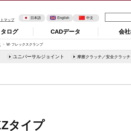
日本語
English
中文
イトマップ
カタログ
CADデータ
会社
ク
W･フレックスクランプ
ユニバーサルジョイント
摩擦クラッチ／安全クラッチ
KZタイプ