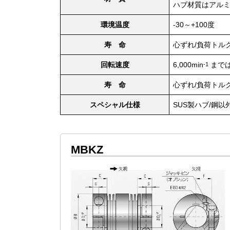
ハブ材質はアルミ合
環境温度
-30～+100度
寿 命
心ずれ/負荷トル
回転速度
6,000min
までは
-1
寿 命
心ずれ/負荷トル
スペシャル仕様
SUS製ハブ/鋼以
MBKZ