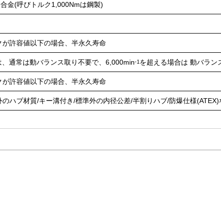
金(呼びトルク1,000Nmは鋼製)
クが許容値以下の場合、半永久寿命
、通常は動バランス取り不要で、6,000min
を超える場合は 動バラン
-1
クが許容値以下の場合、半永久寿命
外のハブ材質/キー溝付き/標準外の内径公差/半割りハブ/防爆仕様(ATE