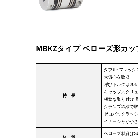
MBKZタイプ ベローズ形カ
ダブル･フレック
大偏心を吸収

呼びトルクは20Nm/
キャップスクリュ(I
特 長
頻繁な取り付け･
クランプ締結で取
ゼロバックラッシ
イナーシャが小
ベローズ材質はSU
材 質