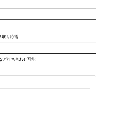
ス取り応需
X)など打ち合わせ可能