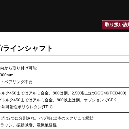
取り扱い説
プ/ラインシャフト
方向から取り付け可能
000mm
ートベアリング不要
ルク450まではアルミ合金、800は鋼、2,500以上はGGG40(FCD400)
びトルク450まではアルミ合金、800以上は鋼、オプションでCFK
:熱可塑性ポリウレタン(TPU)
ブは2つに分割され、ハブ毎に2本のスクリュで締結
クラッシ、振動減衰、電気絶縁性