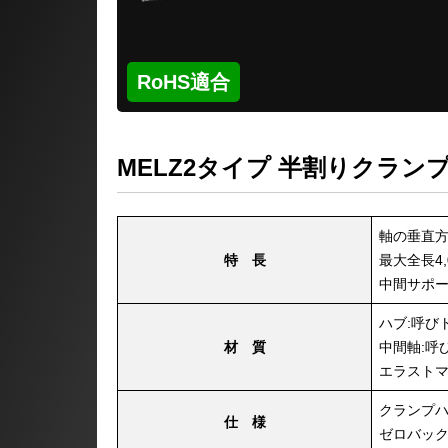
MELZ2タイプ 半割りクラン
軸の垂直
特 長
最大全長4,
中間サポ
ハブ:呼びト
材 質
中間軸:呼
エラストマ
クランプハ
仕 様
ゼロバッ