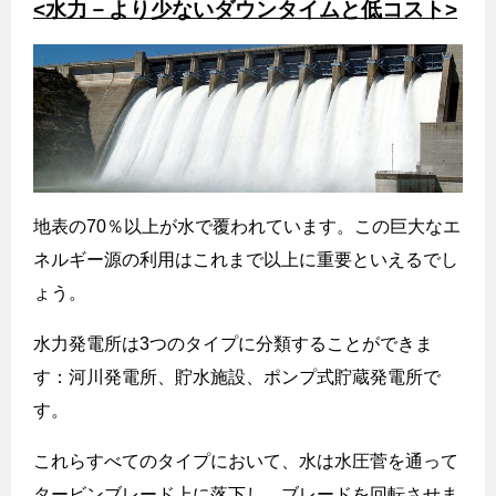
<水力－より少ないダウンタイムと低コスト>
地表の
70
％以上が水で覆われています。この巨大なエ
ネルギー源の利用はこれまで以上に重要といえるでし
ょう。
水力発電所は
3
つのタイプに分類することができま
す：河川発電所、貯水施設、ポンプ式貯蔵発電所で
す。
これらすべてのタイプにおいて、水は水圧菅を通って
タービンブレード上に落下し、ブレードを回転させま