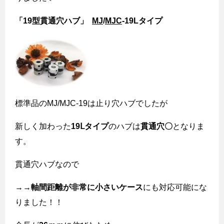
「
19
型貫通穴ハブ」
MJ
/
MJC
-19L
タイプ
標準品の
MJ/MJC-19
は止り穴ハブでしたが
新しく加わった
19
Ⅼタイプ
のハブは
貫通穴〇
となりま
す。
貫通穴ハブなので
→→
軸間距離が非常に小さいケース
にも対応可能にな
りました！！