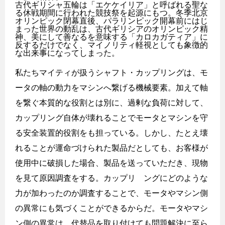
古代ギリシャ五輪は「エケケイリア」と呼ばれる聖な
る休戦期間に行われた競技祭を起源にもつ。冬季北京
オリンピック閉幕直後、パラリンピック開幕前にはじ
まった世界の動乱は、古代ギリシアのオリンピック精
神、美にして善なるを意味する「カロカガティア」に
反するだけでなく、マイノリティ軽視としても象徴的
な出来事になってしまった。
私たちマイティが扱うシャフト・カップリングは、モ
ータの軸の動力をマシンへ繋げる機械要素。加えて軸
を繋ぐ本質的な役割とは別に、過剰な負荷に対して、
カップリング自体が壊れることでモータとマシンを守
る安全装置的役割をも担っている。しかし、たとえ壊
れることが運命づけられた製品だとしても、お客様が
使用中に破損した場合、製品を送っていただき、現物
を見て原因調査をする。カップリ ングにどのような
力が加わったのか調査することで、モータやマシン側
の異常にも気づくことができるからだ。モータやマシ
ン側の異常は、代替品を取り付けても問題解決に至ら