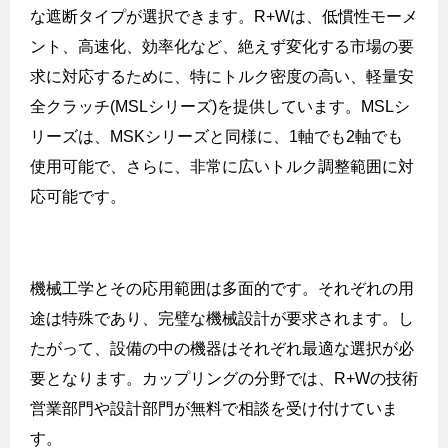
な遮断タイプが選択できます。
R+W
は、低慣性モーメ
ント、高速化、効率化など、絶えず変化する市場の要
求に対応するために、特にトルク密度の高い、軽量安
全クラッチ
(MSL
シリーズ
)
を提供しています。
MSL
シ
リーズは、
MSK
シリーズと同様に、
1
軸でも
2
軸でも
使用可能で、さらに、非常に広いトルク調整範囲に対
応可能です。
機械工学とその応用範囲は多面的です。それぞれの用
途は特殊であり、完璧な機械設計が要求されます。し
たがって、設備の中の機器はそれぞれ最適な選択が必
要となります。カップリングの分野では、
R+W
の技術
営業部門や設計部門が無料で相談を受け付けていま
す。