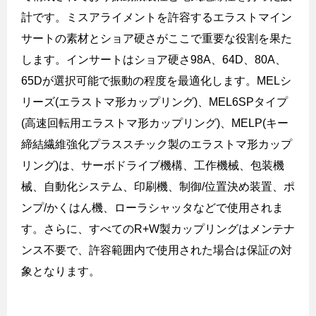
計です。ミスアライメントを許容するエラストマイン
サートの素材とショア硬さがここで重要な役割を果た
します。インサートはショア硬さ
98A
、
64D
、
80A
、
65D
が選択可能で振動の程度を最適化します。
MEL
シ
リーズ
(
エラストマ形カップリング
)
、
MEL6SP
タイプ
(
高速回転用エラストマ形カップリング
)
、
MELP(
キー
締結繊維強化プラススチック製のエラストマ形カップ
リング
)
は、サーボドライブ機構、工作機械、包装機
械、自動化システム、印刷機、制御
/
位置決め装置、ポ
ンプ
/
かくはん機、ローラシャッタなどで使用されま
す。さらに、すべての
R+W
製カップリングはメンテナ
ンス不要で、許容範囲内で使用された場合は保証の対
象となります。