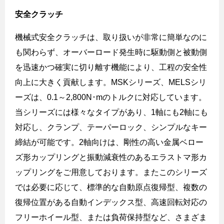
安全クラッチ
機械式安全クラッチは、取り扱いが非常に簡単なのに
も関わらず、オーバーロード発生時に駆動側と被動側
を迅速かつ確実に切り離す機能により、工程の安全性
向上に大きく貢献します。
MSK
シリーズ、
MELS
シリ
ーズは、
0.1
～
2,800N
･
m
のトルクに対応しています。
当シリーズには様々なタイプがあり、
1
軸にも
2
軸にも
対応し、クランプ、テーパーロック、シンプルなキー
締結が可能です。
2
軸向けは、剛性の高い金属ベロー
ズ形カップリングと振動減衰性のあるエラストマ形カ
ップリングをご用意しております。またこのシリーズ
では必要に応じて、標準的な自動原点復帰型、複数の
復帰位置がある自動インデックス型、高速回転対応の
フリーホイール型、または負荷保持型など、さまざま