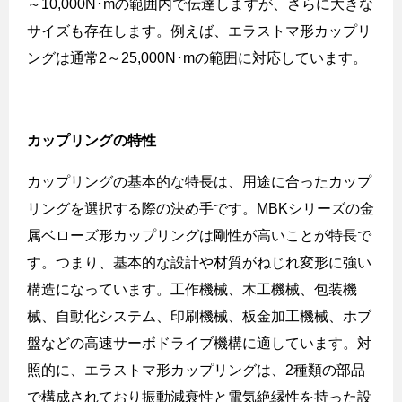
～
10,000N
･
m
の範囲内で伝達しますが、さらに大きな
サイズも存在します。例えば、エラストマ形カップリ
ングは通常
2
～
25,000N
･
m
の範囲に対応しています。
カップリングの特性
カップリングの基本的な特長は、用途に合ったカップ
リングを選択する際の決め手です。
MBK
シリーズの金
属ベローズ形カップリングは剛性が高いことが特長で
す。つまり、基本的な設計や材質がねじれ変形に強い
構造になっています。工作機械、木工機械、包装機
械、自動化システム、印刷機械、板金加工機械、ホブ
盤などの高速サーボドライブ機構に適しています。対
照的に、エラストマ形カップリングは、
2
種類の部品
で構成されており振動減衰性と電気絶縁性を持った設